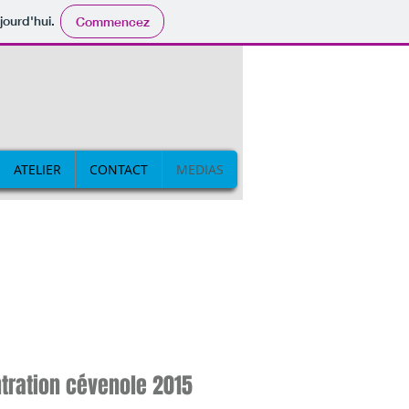
jourd'hui.
Commencez
ATELIER
CONTACT
MEDIAS
tration cévenole 2015