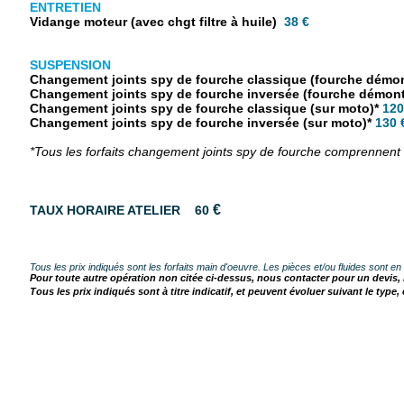
ENTRETIEN
Vidange moteur (avec chgt filtre à huile)
38 €
SUSPENSION
Changement joints spy de fourche classique (fourche démo
Changement joints spy de fourche inversée (fourche démon
Changement joints spy de fourche classique (sur moto)*
120
Changement joints spy de fourche inversée (sur moto)*
130 
*Tous les forfaits changement joints spy de fourche comprennent é
€
TAUX HORAIRE ATELIER 60
Tous les prix indiqués sont les forfaits main d'oeuvre. Les pièces et/ou fluides sont e
Pour toute autre opération non citée ci-dessus, nous contacter pour un devis, ba
Tous les prix indiqués sont à titre indicatif, et peuvent évoluer suivant le type, 